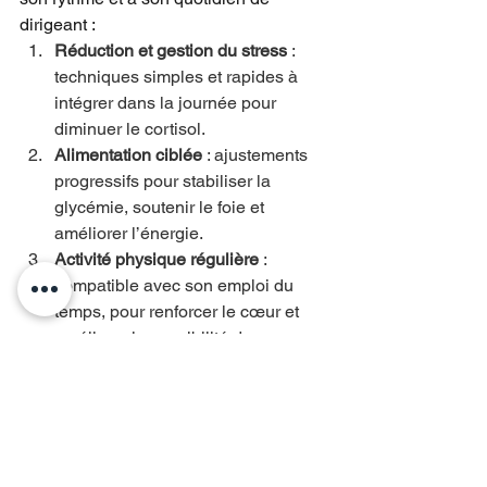
dirigeant :
Réduction et gestion du stress
 : 
techniques simples et rapides à 
intégrer dans la journée pour 
diminuer le cortisol.
Alimentation ciblée
 : ajustements 
progressifs pour stabiliser la 
glycémie, soutenir le foie et 
améliorer l’énergie.
Activité physique régulière
 : 
compatible avec son emploi du 
temps, pour renforcer le cœur et 
améliorer la sensibilité des 
cellules à l’insuline.
Hygiène du sommeil et 
récupération
 : routines 
progressives pour restaurer 
énergie et humeur.