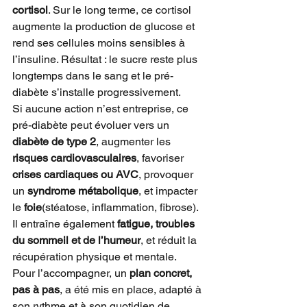
cortisol
. Sur le long terme, ce cortisol 
augmente la production de glucose et 
rend ses cellules moins sensibles à 
l’insuline. Résultat : le sucre reste plus 
longtemps dans le sang et le pré-
diabète s’installe progressivement.
Si aucune action n’est entreprise, ce 
pré-diabète peut évoluer vers un 
diabète de type 2
, augmenter les 
risques cardiovasculaires
, favoriser 
crises cardiaques ou AVC
, provoquer 
un 
syndrome métabolique
, et impacter 
le 
foie
(stéatose, inflammation, fibrose). 
Il entraîne également 
fatigue, troubles 
du sommeil et de l’humeur
, et réduit la 
récupération physique et mentale.
Pour l’accompagner, un 
plan concret, 
pas à pas
, a été mis en place, adapté à 
son rythme et à son quotidien de 